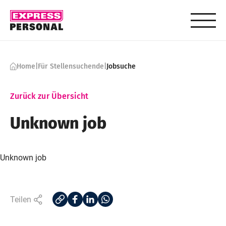
Skip to content
Home
|
Für Stellensuchende
|
Jobsuche
Zurück zur Übersicht
Unknown job
Unknown job
Teilen