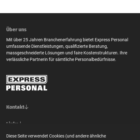
Über uns
Mit über 25 Jahren Branchenerfahrung bietet Express Personal
umfassende Dienstleistungen, qualifizierte Beratung,
massgeschneiderte Lösungen und faire Kostenstrukturen. Ihre
verlässliche Partnerin für sämtliche Personalbedürfnisse.
Kontakt
Basel/Nordwestschweiz
Links
Express Personal AG
Bern/Mittelland
Für Stellensuchende
Diese Seite verwendet Cookies (und andere ähnliche
Steinenvorstadt 73