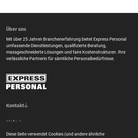
Über uns
Mit über 25 Jahren Branchenerfahrung bietet Express Personal
umfassende Dienstleistungen, qualifizierte Beratung,
massgeschneiderte Lösungen und faire Kostenstrukturen. Ihre
verlässliche Partnerin für sämtliche Personalbedürfnisse.
Kontakt
Basel/Nordwestschweiz
Links
Express Personal AG
Bern/Mittelland
Für Stellensuchende
Diese Seite verwendet Cookies (und andere ähnliche
Steinenvorstadt 73