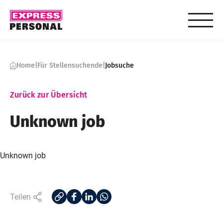
Skip to content
Home
|
Für Stellensuchende
|
Jobsuche
Zurück zur Übersicht
Unknown job
Unknown job
Teilen