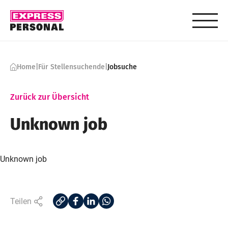
Skip to content
Home
|
Für Stellensuchende
|
Jobsuche
Zurück zur Übersicht
Unknown job
Unknown job
Teilen