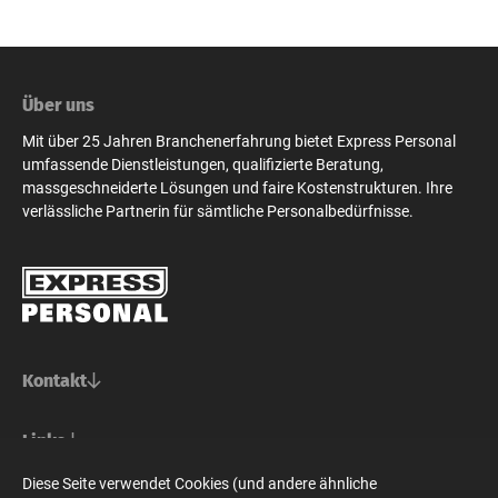
Über uns
Mit über 25 Jahren Branchenerfahrung bietet Express Personal
umfassende Dienstleistungen, qualifizierte Beratung,
massgeschneiderte Lösungen und faire Kostenstrukturen. Ihre
verlässliche Partnerin für sämtliche Personalbedürfnisse.
Kontakt
Basel/Nordwestschweiz
Links
Express Personal AG
Bern/Mittelland
Für Stellensuchende
Diese Seite verwendet Cookies (und andere ähnliche
Steinenvorstadt 73