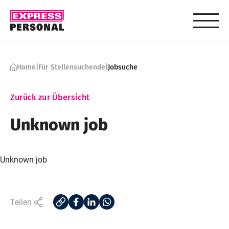
Skip to content
Home
|
Für Stellensuchende
|
Jobsuche
Zurück zur Übersicht
Unknown job
Unknown job
Teilen