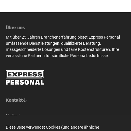
Über uns
Mit über 25 Jahren Branchenerfahrung bietet Express Personal
umfassende Dienstleistungen, qualifizierte Beratung,
massgeschneiderte Lösungen und faire Kostenstrukturen. Ihre
verlässliche Partnerin für sämtliche Personalbedürfnisse.
Kontakt
Basel/Nordwestschweiz
Links
Express Personal AG
Bern/Mittelland
Für Stellensuchende
Diese Seite verwendet Cookies (und andere ähnliche
Steinenvorstadt 73