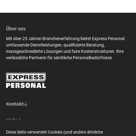
Über uns
Mit über 25 Jahren Branchenerfahrung bietet Express Personal
umfassende Dienstleistungen, qualifizierte Beratung,
massgeschneiderte Lösungen und faire Kostenstrukturen. Ihre
verlässliche Partnerin für sämtliche Personalbedürfnisse.
Kontakt
Basel/Nordwestschweiz
Links
Express Personal AG
Bern/Mittelland
Für Stellensuchende
Diese Seite verwendet Cookies (und andere ähnliche
Steinenvorstadt 73