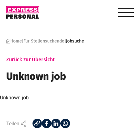
Skip to content
Home
|
Für Stellensuchende
|
Jobsuche
Zurück zur Übersicht
Unknown job
Unknown job
Teilen