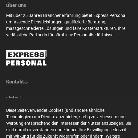
Über uns
Mit über 25 Jahren Branchenerfahrung bietet Express Personal
umfassende Dienstleistungen, qualifizierte Beratung,
massgeschneiderte Lösungen und faire Kostenstrukturen. Ihre
verlässliche Partnerin für sämtliche Personalbedürfnisse.
Kontakt
Basel/Nordwestschweiz
Links
Express Personal AG
Bern/Mittelland
Für Stellensuchende
Diese Seite verwendet Cookies (und andere ähnliche
Steinenvorstadt 73
Social Media
Für Unternehmen
Technologien) um Dienste anzubieten, stetig zu verbessern und
CH-4010 Basel
Express Personal AG
Zürich/Ostschweiz/Graubünden
Express Personal
Werbung entsprechend den Interessen der Nutzer anzuzeigen. Sie
Zeughausgasse 24
Jobsuche
+41 61 228 70 10
sind damit einverstanden und können Ihre Einwilligung jederzeit
CH-3001 Bern
Express Personal AG
Westschweiz/Tessin/Wallis
Bewerbung
basel@expresspersonal.ch
mit Wirkung für die Zukunft widerrufen oder ändern. Weitere
Bahnhofstrasse 10