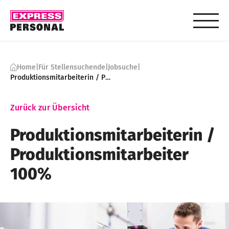
Skip to content
Home
|
Für Stellensuchende
|
Jobsuche
|
Produktionsmitarbeiterin / Produktionsmitarbeiter 100%
Zurück zur Übersicht
Produktionsmitarbeiterin ​/
Produktionsmitarbeiter
100%