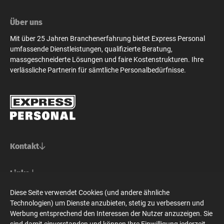
Über uns
Mit über 25 Jahren Branchenerfahrung bietet Express Personal
umfassende Dienstleistungen, qualifizierte Beratung,
massgeschneiderte Lösungen und faire Kostenstrukturen. Ihre
verlässliche Partnerin für sämtliche Personalbedürfnisse.
Kontakt
Basel/Nordwestschweiz
Links
Express Personal AG
Bern/Mittelland
Für Stellensuchende
Diese Seite verwendet Cookies (und andere ähnliche
Steinenvorstadt 73
Social Media
Für Unternehmen
Technologien) um Dienste anzubieten, stetig zu verbessern und
CH-4010 Basel
Express Personal AG
Zürich/Ostschweiz/Graubünden
Express Personal
Werbung entsprechend den Interessen der Nutzer anzuzeigen. Sie
Zeughausgasse 24
Jobsuche
+41 61 228 70 10
sind damit einverstanden und können Ihre Einwilligung jederzeit