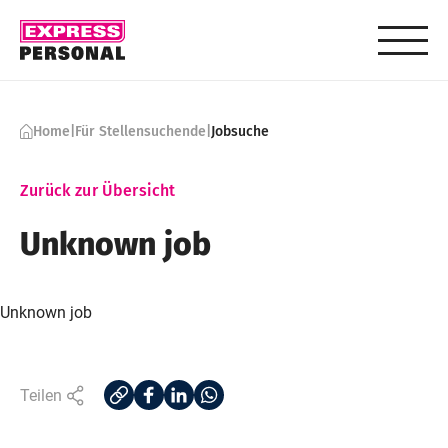
Skip to content
Home
|
Für Stellensuchende
|
Jobsuche
Zurück zur Übersicht
Unknown job
Unknown job
Teilen