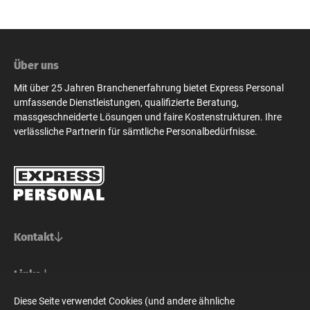
Über uns
Mit über 25 Jahren Branchenerfahrung bietet Express Personal
umfassende Dienstleistungen, qualifizierte Beratung,
massgeschneiderte Lösungen und faire Kostenstrukturen. Ihre
verlässliche Partnerin für sämtliche Personalbedürfnisse.
Kontakt
Basel/Nordwestschweiz
Links
Express Personal AG
Bern/Mittelland
Für Stellensuchende
Diese Seite verwendet Cookies (und andere ähnliche
Steinenvorstadt 73