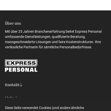
Über uns
Mit über 25 Jahren Branchenerfahrung bietet Express Personal
umfassende Dienstleistungen, qualifizierte Beratung,
massgeschneiderte Lösungen und faire Kostenstrukturen. Ihre
verlässliche Partnerin für sämtliche Personalbedürfnisse.
Kontakt
Basel/Nordwestschweiz
Links
Express Personal AG
Bern/Mittelland
Für Stellensuchende
Diese Seite verwendet Cookies (und andere ähnliche
Steinenvorstadt 73