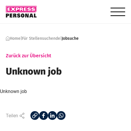
Skip to content
Home
|
Für Stellensuchende
|
Jobsuche
Zurück zur Übersicht
Unknown job
Unknown job
Teilen