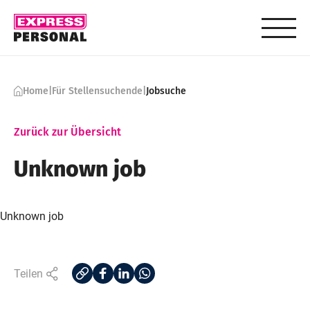
Skip to content
Home
|
Für Stellensuchende
|
Jobsuche
Zurück zur Übersicht
Unknown job
Unknown job
Teilen