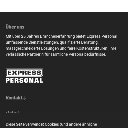
Über uns
Mit über 25 Jahren Branchenerfahrung bietet Express Personal
umfassende Dienstleistungen, qualifizierte Beratung,
massgeschneiderte Lösungen und faire Kostenstrukturen. Ihre
verlässliche Partnerin für sämtliche Personalbedürfnisse.
Kontakt
Basel/Nordwestschweiz
Links
Express Personal AG
Bern/Mittelland
Für Stellensuchende
Diese Seite verwendet Cookies (und andere ähnliche
Steinenvorstadt 73