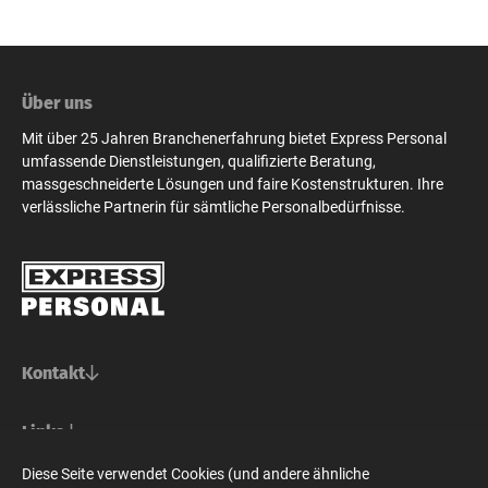
Über uns
Mit über 25 Jahren Branchenerfahrung bietet Express Personal
umfassende Dienstleistungen, qualifizierte Beratung,
massgeschneiderte Lösungen und faire Kostenstrukturen. Ihre
verlässliche Partnerin für sämtliche Personalbedürfnisse.
Kontakt
Basel/Nordwestschweiz
Links
Express Personal AG
Bern/Mittelland
Für Stellensuchende
Diese Seite verwendet Cookies (und andere ähnliche
Steinenvorstadt 73