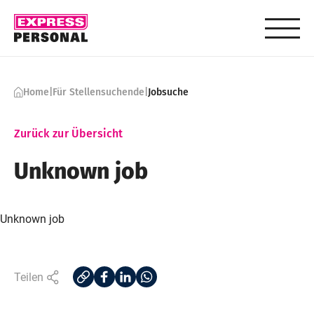
Skip to content
Home
|
Für Stellensuchende
|
Jobsuche
Zurück zur Übersicht
Unknown job
Unknown job
Teilen