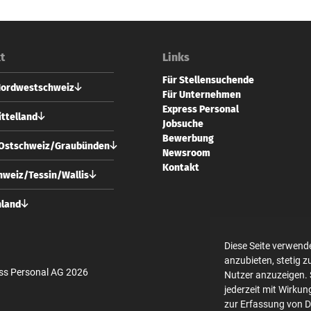
t
Links
Für Stellensuchende
Nordwestschweiz
Für Unternehmen
Express Personal
 Personal AG
ttelland
Jobsuche
vorstadt 73
Bewerbung
 Basel
 Personal AG
/Ostschweiz/Graubünden
Newsroom
usgasse 24
61 228 70 10
Kontakt
 Bern
 Personal AG
weiz/Tessin/Wallis
l@expresspersonal.ch
strasse 10
31 318 98 18
 Zürich
 Personal AG
hland
@expresspersonal.ch
usgasse 24
44 404 80 50
 Bern
 Personal GmbH
ich@expresspersonal.ch
en Linden 10
Diese Seite verwend
31 318 98 18
 Berlin
anzubieten, stetig 
@expresspersonal.ch
ss Personal AG 2026
Nutzer anzuzeigen. 
30 700 140 340
jederzeit mit Wirkun
in@expresspersonal.de
zur Erfassung von 