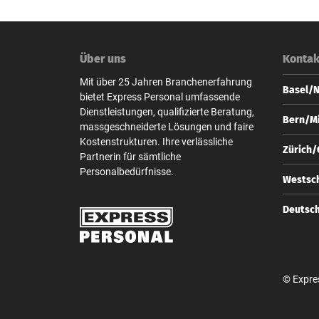
Über uns
Kontak
Mit über 25 Jahren Branchenerfahrung
Basel/
bietet Express Personal umfassende
Dienstleistungen, qualifizierte Beratung,
Express
Bern/Mi
massgeschneiderte Lösungen und faire
Steinen
Kostenstrukturen. Ihre verlässliche
CH-4010
Express
Zürich
Partnerin für sämtliche
Zeugha
+41 
Personalbedürfnisse.
CH-3001
Express
Westsch
base
Bahnhof
+41 
CH-8001
Express
Deutsc
bern
Zeugha
+41 
CH-3001
Express
zuer
Unter d
+41 
D-10117
bern
© Expre
+49 
berl