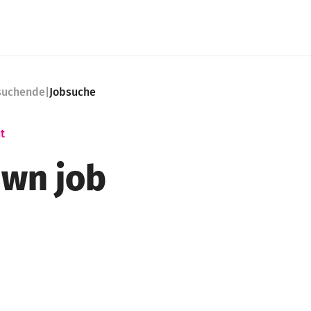
nsuchende
|
Jobsuche
t
wn job