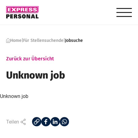
Skip to content
Home
|
Für Stellensuchende
|
Jobsuche
Zurück zur Übersicht
Unknown job
Unknown job
Teilen