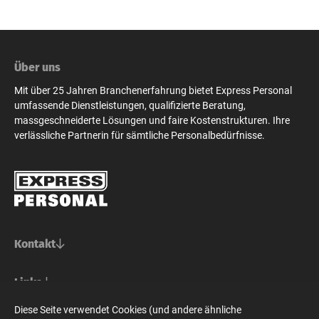
Über uns
Mit über 25 Jahren Branchenerfahrung bietet Express Personal
umfassende Dienstleistungen, qualifizierte Beratung,
massgeschneiderte Lösungen und faire Kostenstrukturen. Ihre
verlässliche Partnerin für sämtliche Personalbedürfnisse.
Kontakt
Basel/Nordwestschweiz
Links
Express Personal AG
Bern/Mittelland
Für Stellensuchende
Diese Seite verwendet Cookies (und andere ähnliche
Steinenvorstadt 73