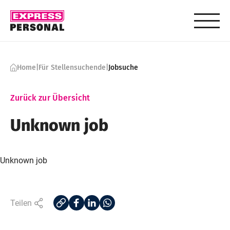
Skip to content
Home
|
Für Stellensuchende
|
Jobsuche
Zurück zur Übersicht
Unknown job
Unknown job
Teilen