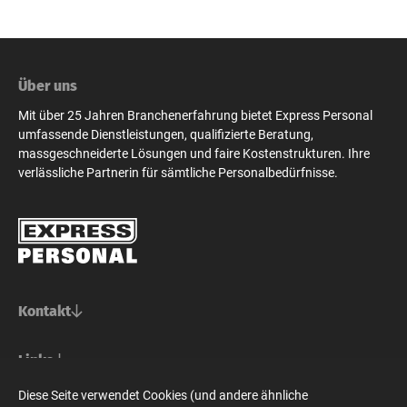
Über uns
Mit über 25 Jahren Branchenerfahrung bietet Express Personal
umfassende Dienstleistungen, qualifizierte Beratung,
massgeschneiderte Lösungen und faire Kostenstrukturen. Ihre
verlässliche Partnerin für sämtliche Personalbedürfnisse.
Kontakt
Basel/Nordwestschweiz
Links
Express Personal AG
Bern/Mittelland
Für Stellensuchende
Diese Seite verwendet Cookies (und andere ähnliche
Steinenvorstadt 73