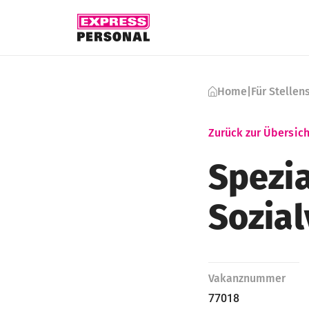
Skip to content
Home
|
Für Stelle
Zurück zur Übersich
Spezia
Sozia
Vakanznummer
77018