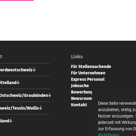
t
Links
Für Stellensuchende
Nordwestschweiz
Für Unternehmen
Express Personal
 Personal AG
ttelland
Jobsuche
vorstadt 73
Bewerbung
 Basel
 Personal AG
/Ostschweiz/Graubünden
Newsroom
usgasse 24
Diese Seite verwend
61 228 70 10
Kontakt
 Bern
 Personal AG
weiz/Tessin/Wallis
anzubieten, stetig 
l@expresspersonal.ch
strasse 10
Nutzer anzuzeigen. 
31 318 98 18
 Zürich
 Personal AG
hland
jederzeit mit Wirkun
@expresspersonal.ch
usgasse 24
zur Erfassung von 
44 404 80 50
 Bern
 Personal GmbH
Richtlinien
ich@expresspersonal.ch