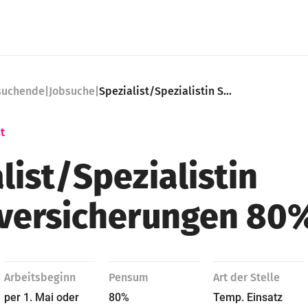
nsuchende
|
Jobsuche
|
Spezialist/Spezialistin Sozialversicherungen 80%
t
list​/Spezialistin
lversicherungen 80
Arbeitsbeginn
Pensum
Art der Stelle
per 1. Mai oder
80%
Temp. Einsatz