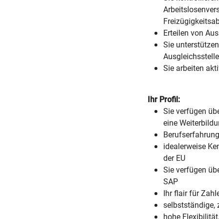
Arbeitslosenver
Freizügigkeitsa
Erteilen von Au
Sie unterstütze
Ausgleichsstell
Sie arbeiten akt
Ihr Profil:
Sie verfügen ü
eine Weiterbild
Berufserfahrung
idealerweise Ke
der EU
Sie verfügen übe
SAP
Ihr flair für Za
selbstständige, 
hohe Flexibilitä