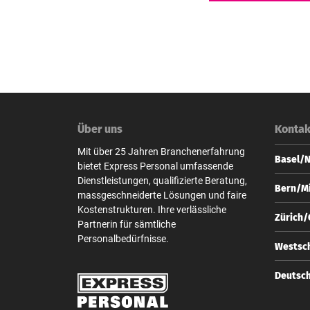
Über uns
Kontak
Mit über 25 Jahren Branchenerfahrung
Basel/
bietet Express Personal umfassende
Dienstleistungen, qualifizierte Beratung,
Express
Bern/Mi
massgeschneiderte Lösungen und faire
Steinen
Kostenstrukturen. Ihre verlässliche
CH-4010
Express
Zürich
Partnerin für sämtliche
Zeugha
+41 
Personalbedürfnisse.
CH-3001
Express
Westsch
base
Bahnhof
+41 
CH-8001
Express
Deutsc
bern
Zeugha
+41 
CH-3001
Express
zuer