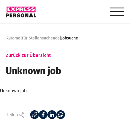
Skip to content
Home
|
Für Stellensuchende
|
Jobsuche
Zurück zur Übersicht
Unknown job
Unknown job
Teilen