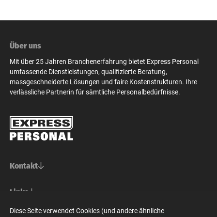
Über uns
Mit über 25 Jahren Branchenerfahrung bietet Express Personal
umfassende Dienstleistungen, qualifizierte Beratung,
massgeschneiderte Lösungen und faire Kostenstrukturen. Ihre
verlässliche Partnerin für sämtliche Personalbedürfnisse.
Kontakt
Basel/Nordwestschweiz
Links
Express Personal AG
Bern/Mittelland
Für Stellensuchende
Diese Seite verwendet Cookies (und andere ähnliche
Steinenvorstadt 73