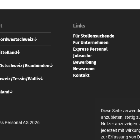
t
Links
Für Stellensuchende
Nordwestschweiz
Für Unternehmen
Express Personal
 Personal AG
ttelland
Jobsuche
vorstadt 73
Bewerbung
 Basel
 Personal AG
/Ostschweiz/Graubünden
Newsroom
usgasse 24
61 228 70 10
Kontakt
 Bern
 Personal AG
weiz/Tessin/Wallis
l@expresspersonal.ch
strasse 10
31 318 98 18
 Zürich
 Personal AG
hland
@expresspersonal.ch
usgasse 24
44 404 80 50
 Bern
 Personal GmbH
ich@expresspersonal.ch
en Linden 10
Diese Seite verwend
31 318 98 18
 Berlin
anzubieten, stetig 
@expresspersonal.ch
ss Personal AG 2026
Nutzer anzuzeigen. 
30 700 140 340
jederzeit mit Wirkun
in@expresspersonal.de
zur Erfassung von 