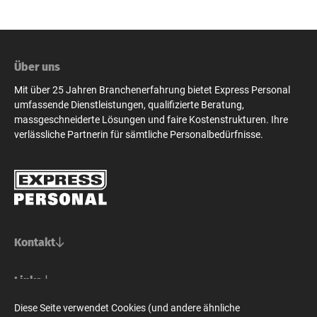
Über uns
Mit über 25 Jahren Branchenerfahrung bietet Express Personal
umfassende Dienstleistungen, qualifizierte Beratung,
massgeschneiderte Lösungen und faire Kostenstrukturen. Ihre
verlässliche Partnerin für sämtliche Personalbedürfnisse.
Kontakt
Basel/Nordwestschweiz
Links
Express Personal AG
Bern/Mittelland
Für Stellensuchende
Diese Seite verwendet Cookies (und andere ähnliche
Steinenvorstadt 73