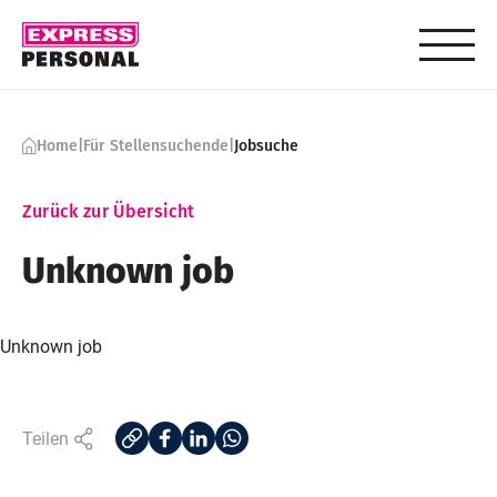
Skip to content
Home
|
Für Stellensuchende
|
Jobsuche
Zurück zur Übersicht
Unknown job
Unknown job
Teilen