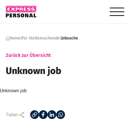
Skip to content
Home
|
Für Stellensuchende
|
Jobsuche
Zurück zur Übersicht
Unknown job
Unknown job
Teilen