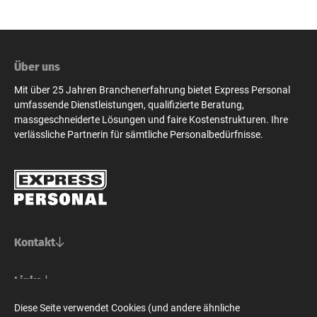
Über uns
Mit über 25 Jahren Branchenerfahrung bietet Express Personal
umfassende Dienstleistungen, qualifizierte Beratung,
massgeschneiderte Lösungen und faire Kostenstrukturen. Ihre
verlässliche Partnerin für sämtliche Personalbedürfnisse.
Kontakt
Basel/Nordwestschweiz
Links
Express Personal AG
Bern/Mittelland
Für Stellensuchende
Diese Seite verwendet Cookies (und andere ähnliche
Steinenvorstadt 73