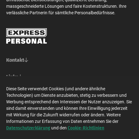
massgeschneiderte Lösungen und faire Kostenstrukturen. Ihre
verlässliche Partnerin für sämtliche Personalbedürfnisse.
Kontakt
Basel/Nordwestschweiz
Links
Express Personal AG
Bern/Mittelland
Für Stellensuchende
Diese Seite verwendet Cookies (und andere ähnliche
Steinenvorstadt 73
Social Media
Für Unternehmen
Technologien) um Dienste anzubieten, stetig zu verbessern und
CH-4010 Basel
Express Personal AG
Zürich/Ostschweiz/Graubünden
Express Personal
Werbung entsprechend den Interessen der Nutzer anzuzeigen. Sie
Zeughausgasse 24
Jobsuche
+41 61 228 70 10
sind damit einverstanden und können Ihre Einwilligung jederzeit
CH-3001 Bern
Express Personal AG
Westschweiz/Tessin/Wallis
Bewerbung
basel@expresspersonal.ch
mit Wirkung für die Zukunft widerrufen oder ändern. Weitere
Bahnhofstrasse 10
Newsroom
+41 31 318 98 18
Informationen zur Erfassung von Daten entnehmen Sie der
CH-8001 Zürich
Express Personal AG
Datenschutz
Impressum
Deutschland
Kontakt
Datenschutzerklärung
Cookie-Richtlinien
bern@expresspersonal.ch
und den
Zeughausgasse 24
+41 44 404 80 50
CH-3001 Bern
Express Personal GmbH
© Express Personal AG 2026