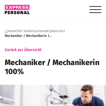
Skip to content
Home
|
Für Stellensuchende
|
Jobsuche
|
Mechaniker / Mechanikerin 100%
Zurück zur Übersicht
Mechaniker ​/ Mechanikerin
100%