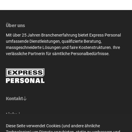
Über uns
Mit über 25 Jahren Branchenerfahrung bietet Express Personal
umfassende Dienstleistungen, qualifizierte Beratung,
massgeschneiderte Lösungen und faire Kostenstrukturen. Ihre
verlässliche Partnerin für sämtliche Personalbedürfnisse.
Kontakt
Basel/Nordwestschweiz
Links
Express Personal AG
Bern/Mittelland
Für Stellensuchende
Diese Seite verwendet Cookies (und andere ähnliche
Steinenvorstadt 73
Social Media
Für Unternehmen
Technologien) um Dienste anzubieten, stetig zu verbessern und