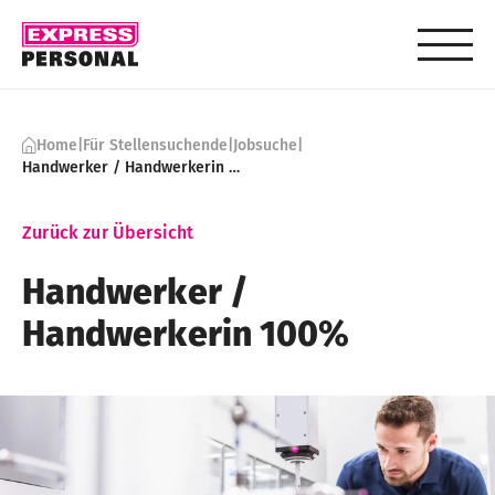
Skip to content
Home
|
Für Stellensuchende
|
Jobsuche
|
Handwerker / Handwerkerin 100%
Zurück zur Übersicht
Handwerker ​/
Handwerkerin 100%