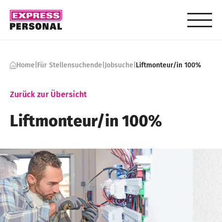
Skip to content
Home
|
Für Stellensuchende
|
Jobsuche
|
Liftmonteur/in 100%
Zurück zur Übersicht
Liftmonteur​/in 100%