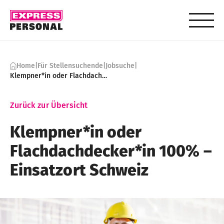
Skip to content
Home
|
Für Stellensuchende
|
Jobsuche
|
Klempner*in oder Flachdachdecker*in 100% – Einsatzort Schweiz
Zurück zur Übersicht
Klempner*in oder
Flachdachdecker*in 100% –
Einsatzort Schweiz