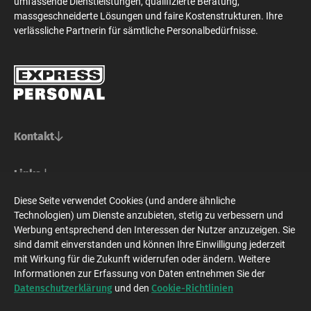
umfassende Dienstleistungen, qualifizierte Beratung,
massgeschneiderte Lösungen und faire Kostenstrukturen. Ihre
verlässliche Partnerin für sämtliche Personalbedürfnisse.
Kontakt
Basel/Nordwestschweiz
Links
Express Personal AG
Bern/Mittelland
Für Stellensuchende
Diese Seite verwendet Cookies (und andere ähnliche
Steinenvorstadt 73
Social Media
Für Unternehmen
Technologien) um Dienste anzubieten, stetig zu verbessern und
CH-4010 Basel
Express Personal AG
Zürich/Ostschweiz/Graubünden
Express Personal
Werbung entsprechend den Interessen der Nutzer anzuzeigen. Sie
Zeughausgasse 24
Jobsuche
+41 61 228 70 10
sind damit einverstanden und können Ihre Einwilligung jederzeit
CH-3001 Bern
Express Personal AG
Westschweiz/Tessin/Wallis
Bewerbung
basel@expresspersonal.ch
mit Wirkung für die Zukunft widerrufen oder ändern. Weitere
Bahnhofstrasse 10
Newsroom
+41 31 318 98 18
Informationen zur Erfassung von Daten entnehmen Sie der
CH-8001 Zürich
Express Personal AG
Datenschutz
Impressum
Deutschland
Kontakt
Datenschutzerklärung
Cookie-Richtlinien
bern@expresspersonal.ch
und den
Zeughausgasse 24
+41 44 404 80 50
CH-3001 Bern
Express Personal GmbH
© Express Personal AG 2026