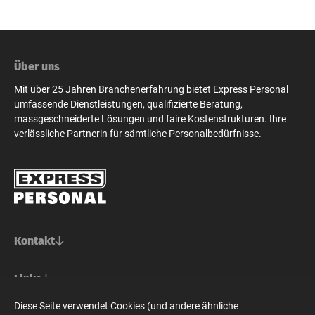
Über uns
Mit über 25 Jahren Branchenerfahrung bietet Express Personal
umfassende Dienstleistungen, qualifizierte Beratung,
massgeschneiderte Lösungen und faire Kostenstrukturen. Ihre
verlässliche Partnerin für sämtliche Personalbedürfnisse.
Kontakt
Basel/Nordwestschweiz
Links
Express Personal AG
Bern/Mittelland
Für Stellensuchende
Diese Seite verwendet Cookies (und andere ähnliche
Steinenvorstadt 73