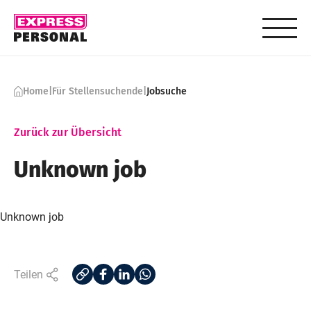
Skip to content
Home
|
Für Stellensuchende
|
Jobsuche
Zurück zur Übersicht
Unknown job
Unknown job
Teilen