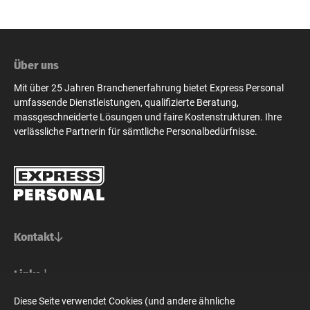
Über uns
Mit über 25 Jahren Branchenerfahrung bietet Express Personal
umfassende Dienstleistungen, qualifizierte Beratung,
massgeschneiderte Lösungen und faire Kostenstrukturen. Ihre
verlässliche Partnerin für sämtliche Personalbedürfnisse.
Kontakt
Basel/Nordwestschweiz
Links
Express Personal AG
Bern/Mittelland
Für Stellensuchende
Diese Seite verwendet Cookies (und andere ähnliche
Steinenvorstadt 73