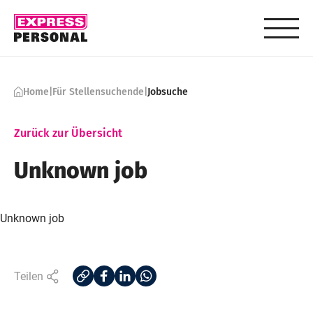
Skip to content
Home
|
Für Stellensuchende
|
Jobsuche
Zurück zur Übersicht
Unknown job
Unknown job
Teilen