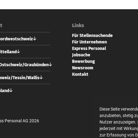
t
Links
Für Stellensuchende
Nordwestschweiz
Für Unternehmen
Express Personal
 Personal AG
ttelland
Jobsuche
vorstadt 73
Bewerbung
 Basel
 Personal AG
/Ostschweiz/Graubünden
Newsroom
usgasse 24
61 228 70 10
Kontakt
 Bern
 Personal AG
weiz/Tessin/Wallis
l@expresspersonal.ch
strasse 10
31 318 98 18
 Zürich
 Personal AG
hland
@expresspersonal.ch
usgasse 24
44 404 80 50
 Bern
 Personal GmbH
ich@expresspersonal.ch
en Linden 10
Diese Seite verwend
31 318 98 18
 Berlin
anzubieten, stetig 
@expresspersonal.ch
ss Personal AG 2026
Nutzer anzuzeigen. 
30 700 140 340
jederzeit mit Wirkun
in@expresspersonal.de
zur Erfassung von 