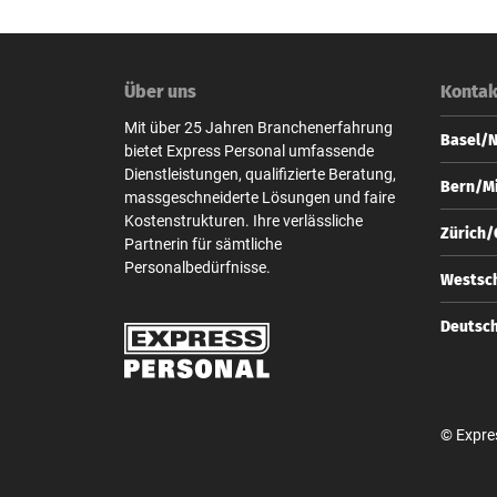
Über uns
Kontak
Mit über 25 Jahren Branchenerfahrung
Basel/
bietet Express Personal umfassende
Dienstleistungen, qualifizierte Beratung,
Express
Bern/Mi
massgeschneiderte Lösungen und faire
Steinen
Kostenstrukturen. Ihre verlässliche
CH-4010
Express
Zürich
Partnerin für sämtliche
Zeugha
+41 
Personalbedürfnisse.
CH-3001
Express
Westsch
base
Bahnhof
+41 
CH-8001
Express
Deutsc
bern
Zeugha
+41 
CH-3001
Express
zuer
Unter d
+41 
D-10117
bern
© Expre
+49 
berl