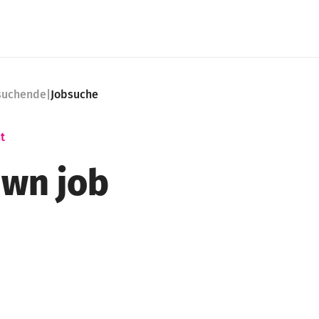
nsuchende
|
Jobsuche
t
wn job