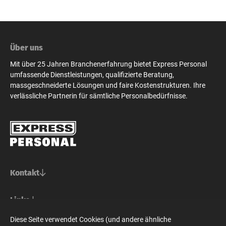
Über uns
Mit über 25 Jahren Branchenerfahrung bietet Express Personal
umfassende Dienstleistungen, qualifizierte Beratung,
massgeschneiderte Lösungen und faire Kostenstrukturen. Ihre
verlässliche Partnerin für sämtliche Personalbedürfnisse.
Kontakt
Basel/Nordwestschweiz
Links
Express Personal AG
Bern/Mittelland
Für Stellensuchende
Diese Seite verwendet Cookies (und andere ähnliche
Steinenvorstadt 73