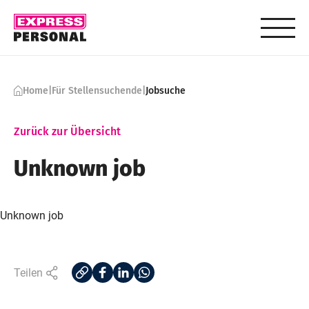
Skip to content
Home
|
Für Stellensuchende
|
Jobsuche
Zurück zur Übersicht
Unknown job
Unknown job
Teilen