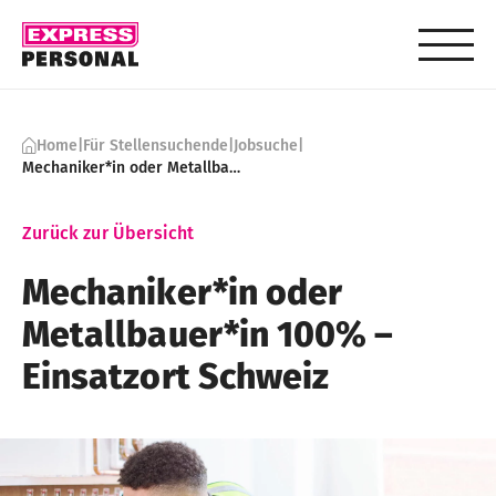
Skip to content
Home
|
Für Stellensuchende
|
Jobsuche
|
Mechaniker*in oder Metallbauer*in 100% – Einsatzort Schweiz
Zurück zur Übersicht
Mechaniker*in oder
Metallbauer*in 100% –
Einsatzort Schweiz