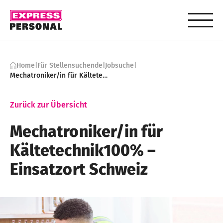
Skip to content
Home
|
Für Stellensuchende
|
Jobsuche
|
Mechatroniker/in für Kältetechnik100% – Einsatzort Schweiz
Zurück zur Übersicht
Mechatroniker​/in für
Kältetechnik100% –
Einsatzort Schweiz