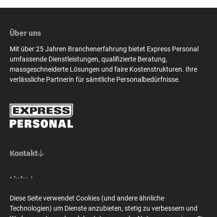
Über uns
Mit über 25 Jahren Branchenerfahrung bietet Express Personal
umfassende Dienstleistungen, qualifizierte Beratung,
massgeschneiderte Lösungen und faire Kostenstrukturen. Ihre
verlässliche Partnerin für sämtliche Personalbedürfnisse.
Kontakt
Basel/Nordwestschweiz
Links
Express Personal AG
Bern/Mittelland
Für Stellensuchende
Diese Seite verwendet Cookies (und andere ähnliche
Steinenvorstadt 73
Social Media
Für Unternehmen
Technologien) um Dienste anzubieten, stetig zu verbessern und
CH-4010 Basel
Express Personal AG
Zürich/Ostschweiz/Graubünden
Express Personal