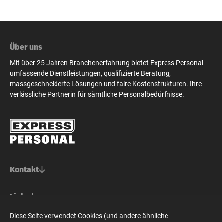
Über uns
Mit über 25 Jahren Branchenerfahrung bietet Express Personal
umfassende Dienstleistungen, qualifizierte Beratung,
massgeschneiderte Lösungen und faire Kostenstrukturen. Ihre
verlässliche Partnerin für sämtliche Personalbedürfnisse.
Kontakt
Basel/Nordwestschweiz
Links
Express Personal AG
Bern/Mittelland
Für Stellensuchende
Diese Seite verwendet Cookies (und andere ähnliche
Steinenvorstadt 73