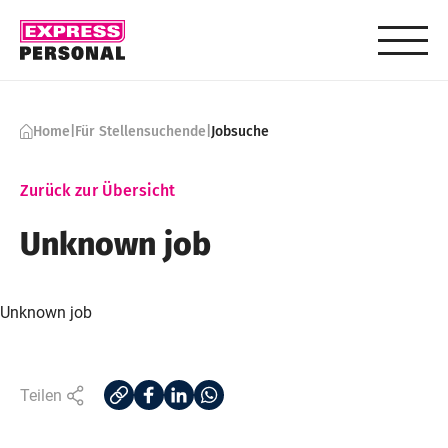
Skip to content
Home
|
Für Stellensuchende
|
Jobsuche
Zurück zur Übersicht
Unknown job
Unknown job
Teilen