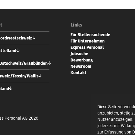
t
Links
Für Stellensuchende
Nordwestschweiz
Für Unternehmen
Express Personal
 Personal AG
ttelland
Jobsuche
vorstadt 73
Bewerbung
 Basel
 Personal AG
/Ostschweiz/Graubünden
Newsroom
usgasse 24
61 228 70 10
Kontakt
 Bern
 Personal AG
weiz/Tessin/Wallis
l@expresspersonal.ch
strasse 10
31 318 98 18
 Zürich
 Personal AG
hland
@expresspersonal.ch
usgasse 24
44 404 80 50
 Bern
 Personal GmbH
ich@expresspersonal.ch
en Linden 10
Diese Seite verwend
31 318 98 18
 Berlin
anzubieten, stetig 
@expresspersonal.ch
ss Personal AG 2026
Nutzer anzuzeigen. 
30 700 140 340
jederzeit mit Wirkun
in@expresspersonal.de
zur Erfassung von 