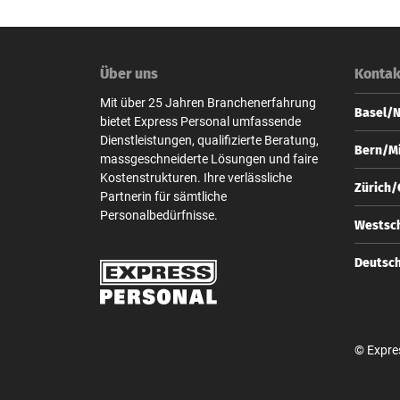
Über uns
Kontak
Mit über 25 Jahren Branchenerfahrung
Basel/
bietet Express Personal umfassende
Dienstleistungen, qualifizierte Beratung,
Express
Bern/Mi
massgeschneiderte Lösungen und faire
Steinen
Kostenstrukturen. Ihre verlässliche
CH-4010
Express
Zürich
Partnerin für sämtliche
Zeugha
+41 
Personalbedürfnisse.
CH-3001
Express
Westsch
base
Bahnhof
+41 
CH-8001
Express
Deutsc
bern
Zeugha
+41 
CH-3001
Express
zuer
Unter d
+41 
D-10117
bern
© Expre
+49 
berl