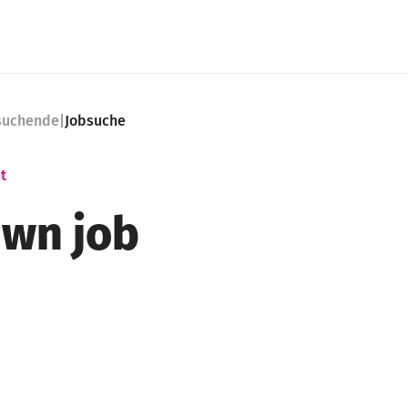
nsuchende
|
Jobsuche
t
wn job