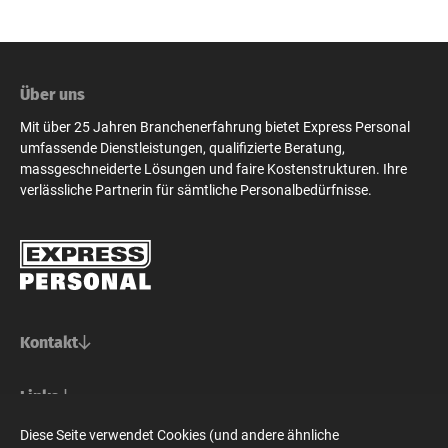
Über uns
Mit über 25 Jahren Branchenerfahrung bietet Express Personal
umfassende Dienstleistungen, qualifizierte Beratung,
massgeschneiderte Lösungen und faire Kostenstrukturen. Ihre
verlässliche Partnerin für sämtliche Personalbedürfnisse.
Kontakt
Basel/Nordwestschweiz
Links
Express Personal AG
Bern/Mittelland
Für Stellensuchende
Diese Seite verwendet Cookies (und andere ähnliche
Steinenvorstadt 73