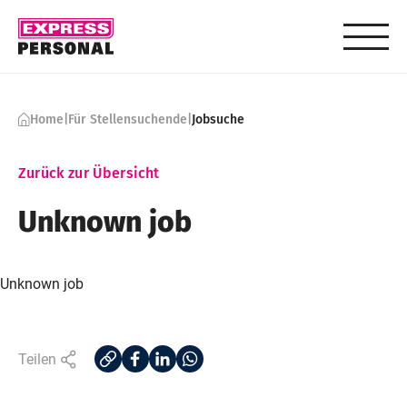
Skip to content
Home
|
Für Stellensuchende
|
Jobsuche
Zurück zur Übersicht
Unknown job
Unknown job
Teilen