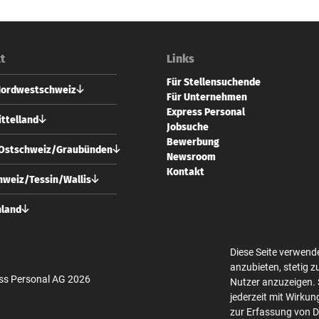
t
Links
Für Stellensuchende
Nordwestschweiz
Für Unternehmen
Express Personal
 Personal AG
ttelland
Jobsuche
vorstadt 73
Bewerbung
 Basel
 Personal AG
/Ostschweiz/Graubünden
Newsroom
usgasse 24
61 228 70 10
Kontakt
 Bern
 Personal AG
weiz/Tessin/Wallis
l@expresspersonal.ch
strasse 10
31 318 98 18
 Zürich
 Personal AG
hland
@expresspersonal.ch
usgasse 24
44 404 80 50
 Bern
 Personal GmbH
ich@expresspersonal.ch
en Linden 10
Diese Seite verwend
31 318 98 18
 Berlin
anzubieten, stetig 
@expresspersonal.ch
ss Personal AG 2026
Nutzer anzuzeigen. 
30 700 140 340
jederzeit mit Wirkun
in@expresspersonal.de
zur Erfassung von 