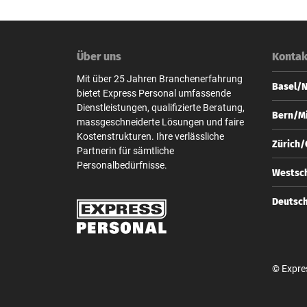
Über uns
Kontak
Mit über 25 Jahren Branchenerfahrung
Basel/
bietet Express Personal umfassende
Dienstleistungen, qualifizierte Beratung,
Express
Bern/Mi
massgeschneiderte Lösungen und faire
Steinen
Kostenstrukturen. Ihre verlässliche
CH-4010
Express
Zürich
Partnerin für sämtliche
Zeugha
+41 
Personalbedürfnisse.
CH-3001
Express
Westsch
base
Bahnhof
+41 
CH-8001
Express
Deutsc
bern
Zeugha
+41 
CH-3001
Express
zuer
Unter d
+41 
D-10117
bern
© Expre
+49 
berl