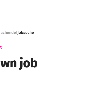
nsuchende
|
Jobsuche
t
wn job