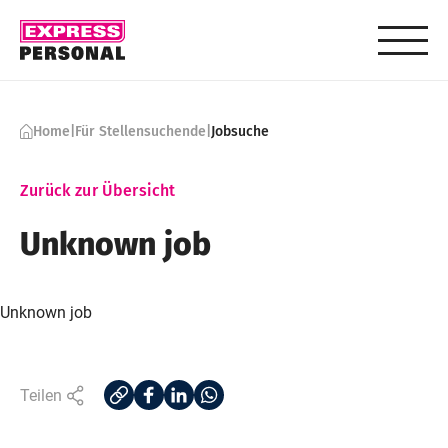
Skip to content
Home
|
Für Stellensuchende
|
Jobsuche
Zurück zur Übersicht
Unknown job
Unknown job
Teilen