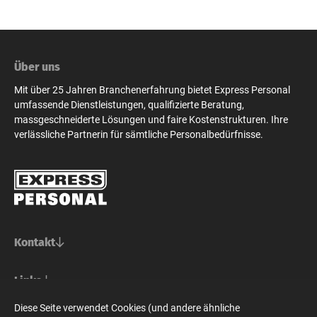
Über uns
Mit über 25 Jahren Branchenerfahrung bietet Express Personal
umfassende Dienstleistungen, qualifizierte Beratung,
massgeschneiderte Lösungen und faire Kostenstrukturen. Ihre
verlässliche Partnerin für sämtliche Personalbedürfnisse.
Kontakt
Basel/Nordwestschweiz
Links
Express Personal AG
Bern/Mittelland
Für Stellensuchende
Diese Seite verwendet Cookies (und andere ähnliche
Steinenvorstadt 73