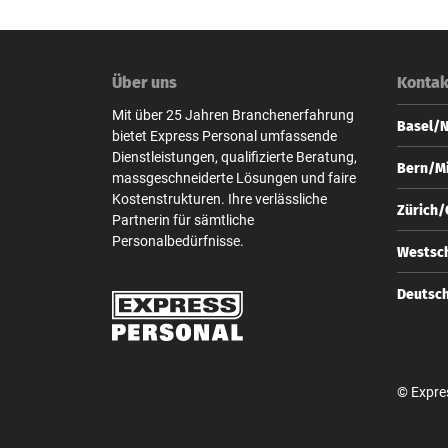
Über uns
Kontak
Mit über 25 Jahren Branchenerfahrung
Basel/
bietet Express Personal umfassende
Dienstleistungen, qualifizierte Beratung,
Express
Bern/Mi
massgeschneiderte Lösungen und faire
Steinen
Kostenstrukturen. Ihre verlässliche
CH-4010
Express
Zürich
Partnerin für sämtliche
Zeugha
+41 
Personalbedürfnisse.
CH-3001
Express
Westsch
base
Bahnhof
+41 
CH-8001
Express
Deutsc
bern
Zeugha
+41 
CH-3001
Express
zuer
Unter d
+41 
D-10117
bern
© Expre
+49 
berl