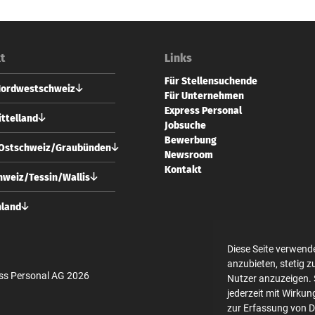
t
Links
Für Stellensuchende
Nordwestschweiz
Für Unternehmen
Express Personal
 Personal AG
ttelland
Jobsuche
vorstadt 73
Bewerbung
 Basel
 Personal AG
/Ostschweiz/Graubünden
Newsroom
usgasse 24
61 228 70 10
Kontakt
 Bern
 Personal AG
weiz/Tessin/Wallis
l@expresspersonal.ch
strasse 10
31 318 98 18
 Zürich
 Personal AG
hland
@expresspersonal.ch
usgasse 24
44 404 80 50
 Bern
 Personal GmbH
ich@expresspersonal.ch
en Linden 10
Diese Seite verwend
31 318 98 18
 Berlin
anzubieten, stetig 
@expresspersonal.ch
ss Personal AG 2026
Nutzer anzuzeigen. 
30 700 140 340
jederzeit mit Wirkun
in@expresspersonal.de
zur Erfassung von 