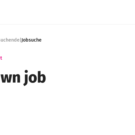
nsuchende
|
Jobsuche
t
wn job