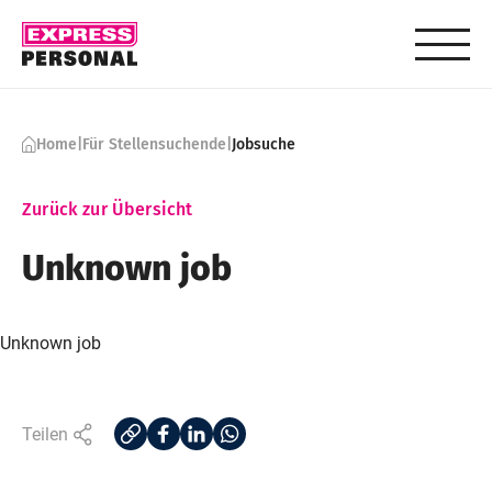
Skip to content
Home
|
Für Stellensuchende
|
Jobsuche
Zurück zur Übersicht
Unknown job
Unknown job
Teilen