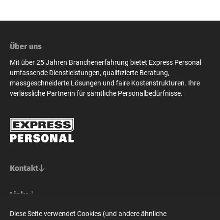
Über uns
Mit über 25 Jahren Branchenerfahrung bietet Express Personal
umfassende Dienstleistungen, qualifizierte Beratung,
massgeschneiderte Lösungen und faire Kostenstrukturen. Ihre
verlässliche Partnerin für sämtliche Personalbedürfnisse.
Kontakt
Basel/Nordwestschweiz
Links
Express Personal AG
Bern/Mittelland
Für Stellensuchende
Diese Seite verwendet Cookies (und andere ähnliche
Steinenvorstadt 73