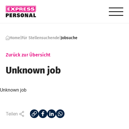
Skip to content
Home
|
Für Stellensuchende
|
Jobsuche
Zurück zur Übersicht
Unknown job
Unknown job
Teilen