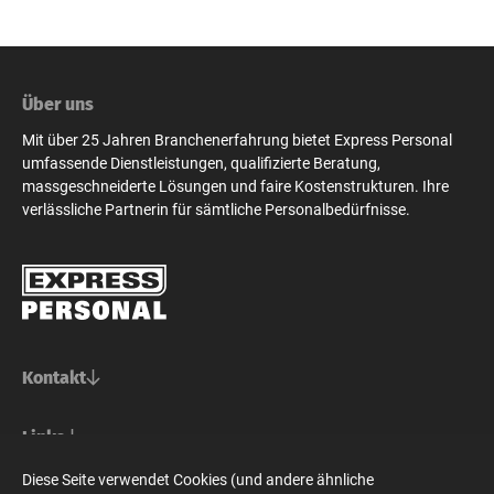
Über uns
Mit über 25 Jahren Branchenerfahrung bietet Express Personal
umfassende Dienstleistungen, qualifizierte Beratung,
massgeschneiderte Lösungen und faire Kostenstrukturen. Ihre
verlässliche Partnerin für sämtliche Personalbedürfnisse.
Kontakt
Basel/Nordwestschweiz
Links
Express Personal AG
Bern/Mittelland
Für Stellensuchende
Diese Seite verwendet Cookies (und andere ähnliche
Steinenvorstadt 73