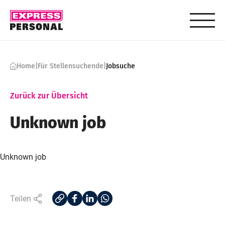
Skip to content
Home
|
Für Stellensuchende
|
Jobsuche
Zurück zur Übersicht
Unknown job
Unknown job
Teilen