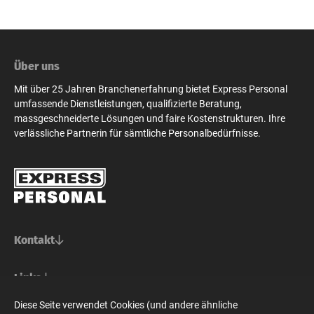
Über uns
Mit über 25 Jahren Branchenerfahrung bietet Express Personal
umfassende Dienstleistungen, qualifizierte Beratung,
massgeschneiderte Lösungen und faire Kostenstrukturen. Ihre
verlässliche Partnerin für sämtliche Personalbedürfnisse.
Kontakt
Basel/Nordwestschweiz
Links
Express Personal AG
Bern/Mittelland
Für Stellensuchende
Diese Seite verwendet Cookies (und andere ähnliche
Steinenvorstadt 73