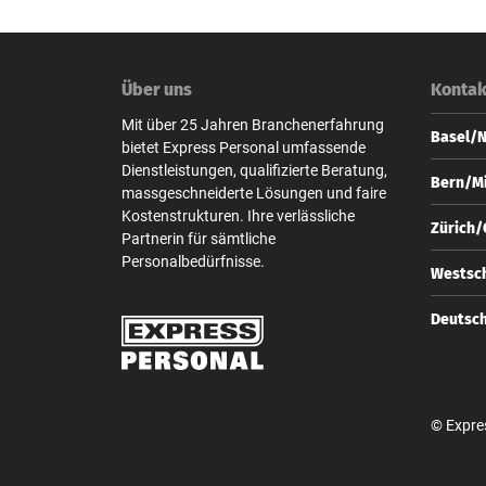
Über uns
Kontak
Mit über 25 Jahren Branchenerfahrung
Basel/
bietet Express Personal umfassende
Dienstleistungen, qualifizierte Beratung,
Express
Bern/Mi
massgeschneiderte Lösungen und faire
Steinen
Kostenstrukturen. Ihre verlässliche
CH-4010
Express
Zürich
Partnerin für sämtliche
Zeugha
+41 
Personalbedürfnisse.
CH-3001
Express
Westsch
base
Bahnhof
+41 
CH-8001
Express
Deutsc
bern
Zeugha
+41 
CH-3001
Express
zuer
Unter d
+41 
D-10117
bern
© Expre
+49 
berl