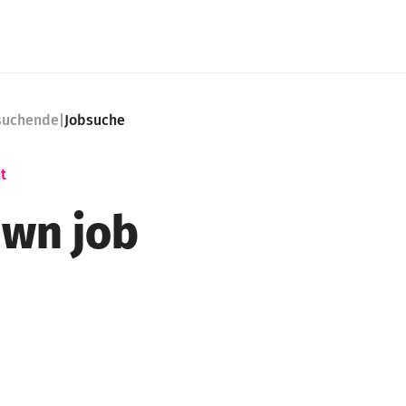
nsuchende
|
Jobsuche
t
wn job