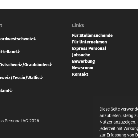
t
Links
Für Stellensuchende
Nordwestschweiz
Für Unternehmen
Express Personal
 Personal AG
ttelland
Jobsuche
vorstadt 73
Bewerbung
 Basel
 Personal AG
/Ostschweiz/Graubünden
Newsroom
usgasse 24
61 228 70 10
Kontakt
 Bern
 Personal AG
weiz/Tessin/Wallis
l@expresspersonal.ch
strasse 10
31 318 98 18
 Zürich
 Personal AG
hland
@expresspersonal.ch
usgasse 24
44 404 80 50
 Bern
 Personal GmbH
ich@expresspersonal.ch
en Linden 10
Diese Seite verwend
31 318 98 18
 Berlin
anzubieten, stetig 
@expresspersonal.ch
ss Personal AG 2026
Nutzer anzuzeigen. 
30 700 140 340
jederzeit mit Wirkun
in@expresspersonal.de
zur Erfassung von 