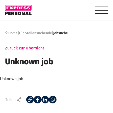
Skip to content
Home
|
Für Stellensuchende
|
Jobsuche
Zurück zur Übersicht
Unknown job
Unknown job
Teilen