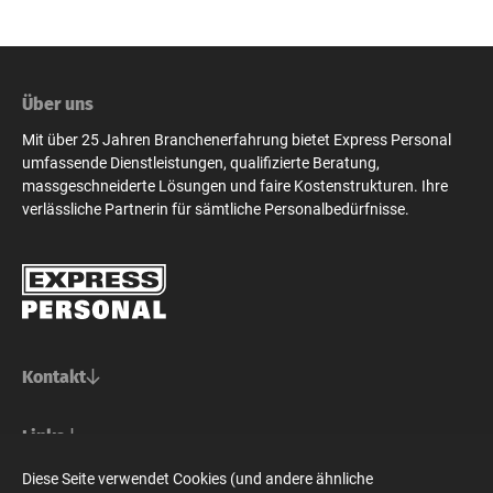
Über uns
Mit über 25 Jahren Branchenerfahrung bietet Express Personal
umfassende Dienstleistungen, qualifizierte Beratung,
massgeschneiderte Lösungen und faire Kostenstrukturen. Ihre
verlässliche Partnerin für sämtliche Personalbedürfnisse.
Kontakt
Basel/Nordwestschweiz
Links
Express Personal AG
Bern/Mittelland
Für Stellensuchende
Diese Seite verwendet Cookies (und andere ähnliche
Steinenvorstadt 73