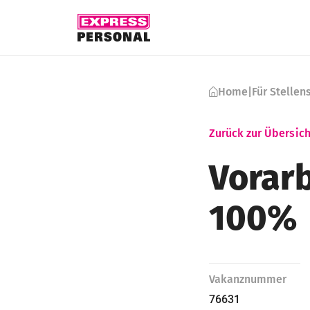
Skip to content
Home
|
Für Stelle
Zurück zur Übersich
Vorarb
100%
Vakanznummer
76631