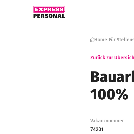
Skip to content
Home
|
Für Stelle
Zurück zur Übersich
Bauarb
100%
Vakanznummer
74201